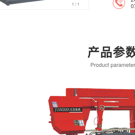
1
/1
0
产品参
Product paramete