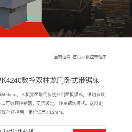
当前位置:
首页
>>
数控带锯床
WK4240数控双柱龙门卧式带锯床
程500mm。人机界面取代传统控制面板模式，锯切参数
PLC可编程控制器，灵活设定、转变锯切模式。送料定
珠丝杆控制，定位误差<0.2mm。
24小时销售热线