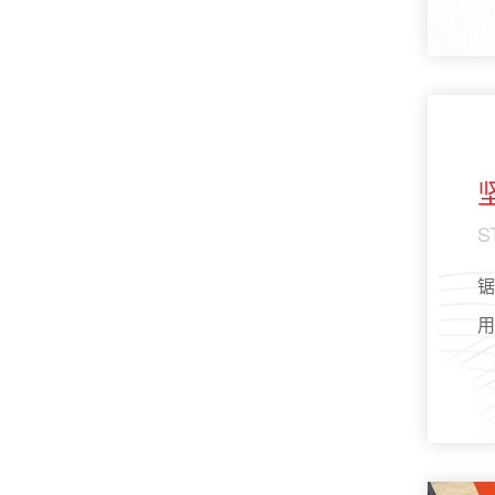
S
锯
用