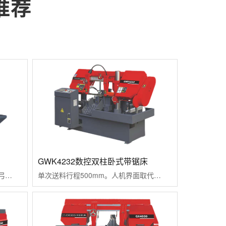
推荐
GWK4232数控双柱卧式带锯床
锯削速度比弓锯床快4-5倍。锯缝比弓锯床...
单次送料行程500mm。人机界面取代传统...