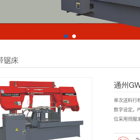
带锯床
通州G
单次送料行
数字设定。
位采用伺服滚