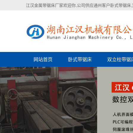
江汉金属带锯床厂家欢迎你,公司供应通州客户卧式带锯床,
网站首页
卧式带锯床
双立柱带锯