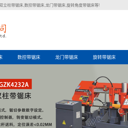
双立柱带锯床,数控带锯床,龙门带锯床,旋转角度带锯床等!
床
数控带锯床
龙门带锯床
旋转带锯床