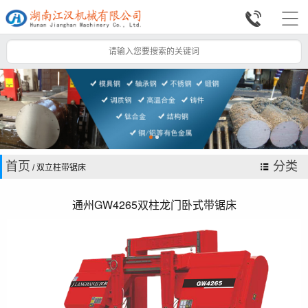


首页
分类
/ 双立柱带锯床
通州GW4265双柱龙门卧式带锯床