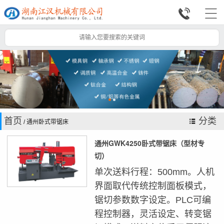


首页
分类
/ 通州卧式带锯床
通州GWK4250卧式带锯床（型材专
切）
单次送料行程：500mm。人机
界面取代传统控制面板模式，
锯切参数数字设定。PLC可编
程控制器，灵活设定、转变锯