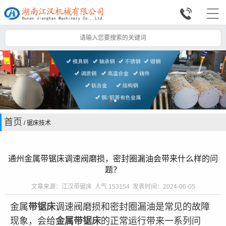


首页
/ 锯床技术
通州金属带锯床调速阀磨损，密封圈漏油会带来什么样的问
题？
文章来源：江汉带锯床 人气:153154 发表时间：2024-06-05
金属
带锯床
调速阀磨损和密封圈漏油是常见的故障
现象，会给
金属带锯床
的正常运行带来一系列问